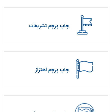
چاپ پرچم تشریفات
چاپ پرچم اهتزاز