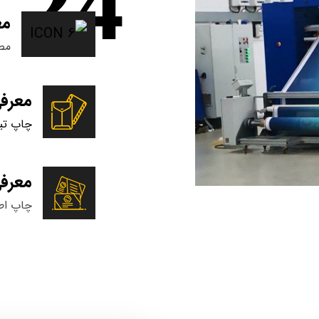
مع
مص
معرف
چاپ تیراژ پ
معرف
چاپ اطلا