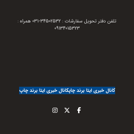
تلفن دفتر تحویل سفارشات : 34502532-031 همراه :
09134015323
کانال خبری ایتا برند چاپ
کانال خبری ایتا برند چاپ