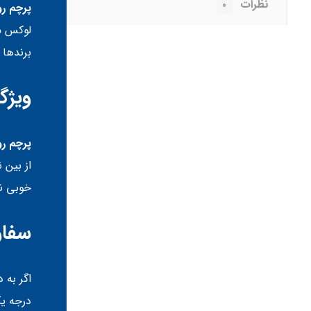
نظرات
۰
پرچم ر
لوکس من
برندها ق
ویژگ
پرچم ر
از بین 
خوبی نی
سفار
اگر به 
درجه یک