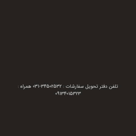
تلفن دفتر تحویل سفارشات : 34502532-031 همراه :
09134015323