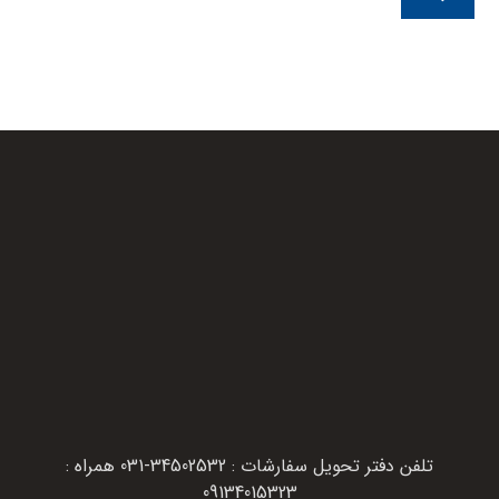
تلفن دفتر تحویل سفارشات : 34502532-031 همراه :
09134015323