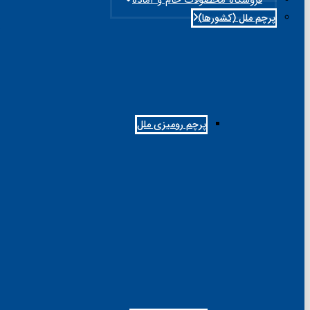
پرچم ملل (کشورها)
پرچم رومیزی ملل