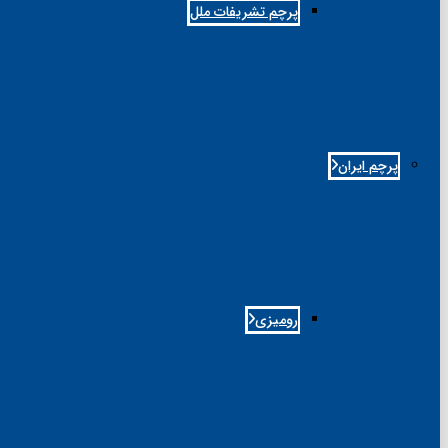
پرچم تشریفات ملل
پرچم ایران
رومیزی