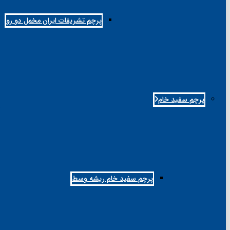
پرچم تشریفات ایران مخمل دو رو
پرچم سفید خام
پرچم سفید خام ریشه وسط