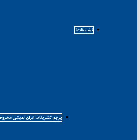
تشریفات
پرچم تشریفات ایران لمینتی مخرو