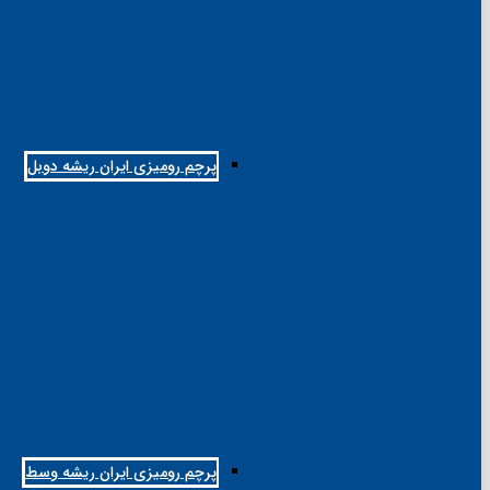
پرچم رومیزی ایران ریشه دوبل
پرچم رومیزی ایران ریشه وسط