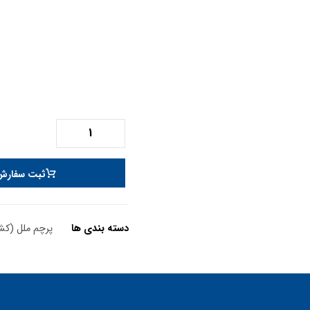
ثبت سفارش
دسته بندی ها
پرچم ملل (کش