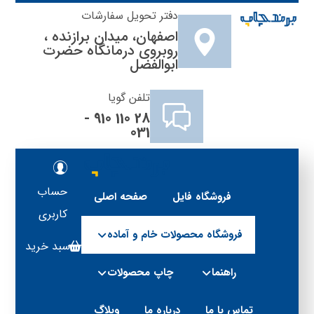
دفتر تحویل سفارشات
اصفهان، میدان برازنده ،
روبروی درمانگاه حضرت
ابوالفضل
تلفن گویا
28 110 910 -
031
حساب
فروشگاه فایل
صفحه اصلی
کاربری
فروشگاه محصولات خام و آماده
سبد خرید
راهنما
چاپ محصولات
تماس با ما
درباره ما
وبلاگ