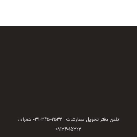
تلفن دفتر تحویل سفارشات : 34502532-031 همراه :
09134015323