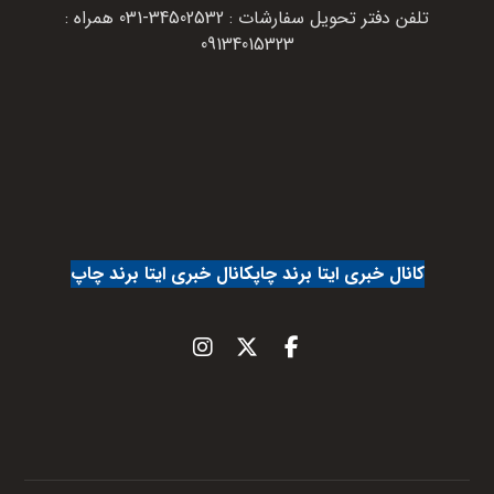
تلفن دفتر تحویل سفارشات : 34502532-031 همراه :
09134015323
کانال خبری ایتا برند چاپ
کانال خبری ایتا برند چاپ