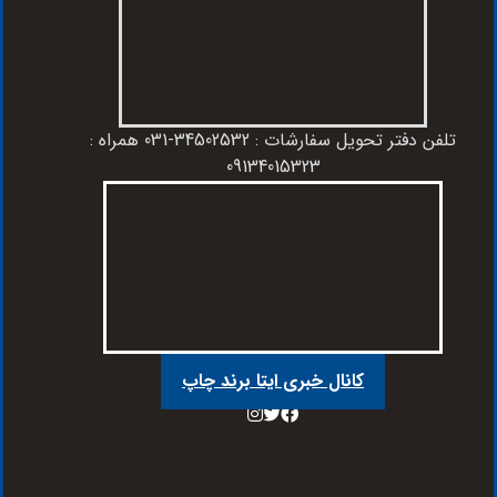
تلفن دفتر تحویل سفارشات : 34502532-031 همراه :
09134015323
کانال خبری ایتا برند چاپ