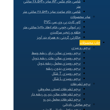
شاسی خام عکس A3 سایز 40×28.5 سانتی
متر
شاسی خام ساعت سایز ۴۰×۲۸.۵ سانتی متر
سایر محصولات
کاور کارت پی وی سی PVC
زیر لیوانی چوبی خام ابعاد 10×10 سانتی متر
حلقه و زنجیر سرکلیدی
جاکارتی گردنی به همراه بند آویز
چاپ محصولات
پرچم رو میزی
پرچم رومیزی ساتن براق ریشه وسط
پرچم رومیزی ساتن مات ریشه دوبل
پرچم رومیزی مخمل ریشه دوبل
پرچم رومیزی بدون ریشه
پرچم رومیزی T شکل
پرچم رومیزی L شکل
پرچم تشریفات
پرچم تشریفات لمینتی مخروطی
پرچم تشریفات ساتن دو رو ریشه دار
پرچم تشریفات مخمل دو رو
پرچم ساحلی بادبانی
پرچم ساحلی بادبانی ۳ متری