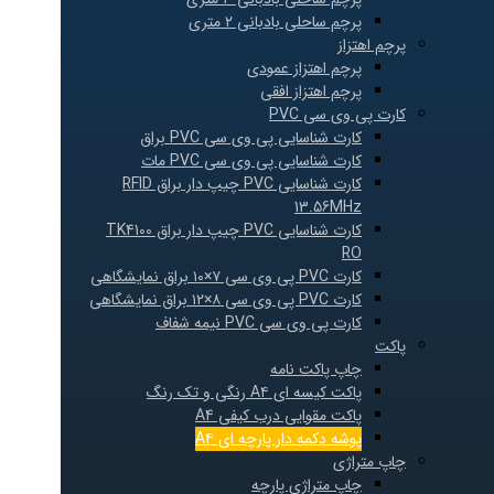
پرچم ساحلی بادبانی ۲ متری
پرچم اهتزاز
پرچم اهتزاز عمودی
پرچم اهتزاز افقی
کارت پی وی سی PVC
کارت شناسایی پی وی سی PVC براق
کارت شناسایی پی وی سی PVC مات
کارت شناسایی PVC چیپ دار براق RFID
13.56MHz
کارت شناسایی PVC چیپ دار براق TK4100
RO
کارت PVC پی وی سی ۷×۱۰ براق نمایشگاهی
کارت PVC پی وی سی ۸×۱۲ براق نمایشگاهی
کارت پی وی سی PVC نیمه شفاف
پاکت
چاپ پاکت نامه
پاکت کیسه ای A۴ رنگی و تک رنگ
پاکت مقوایی درب کیفی A4
پوشه دکمه دار پارچه ای A۴
چاپ متراژی
چاپ متراژی پارچه