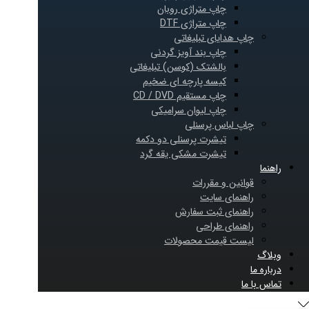
چاپ متراژی روبان
چاپ متراژی DTF
چاپ هدایای تبلیغاتی
چاپ بند آویز گردنی
بالشتک (کوسن) تبلیغاتی
کیسه پارچه ای ضخیم
چاپ مستقیم CD / DVD
چاپ لیوان سرامیکی
چاپ لباس پرسنلی
تیشرت پرسنلی دو دکمه
تیشرت مشکی یقه گرد
راهنما
قوانین و مقررات
راهنمای سایت
راهنمای ثبت سفارش
راهنمای طراحی
لیست قیمت محصولات
وبلاگ
درباره ما
تماس با ما