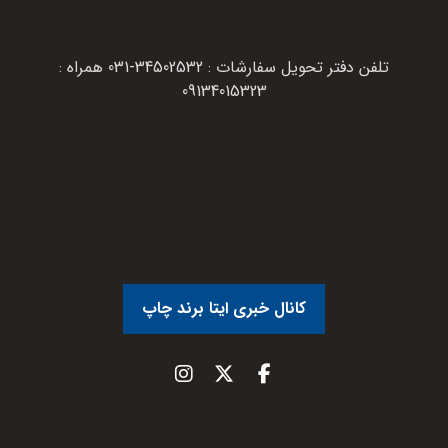
تلفن دفتر تحویل سفارشات : 34502532-031 همراه :
09134015323
کانال خبری ایتا برند چاپ