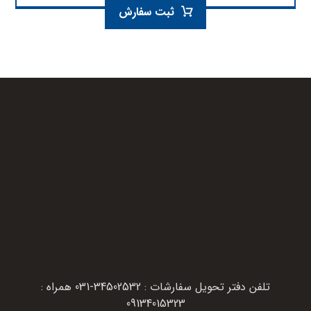
ثبت سفارش
تلفن دفتر تحویل سفارشات : 34502532-031 همراه :
09134015323