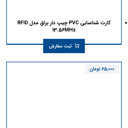
کارت شناسایی PVC چیپ دار براق مدل RFID
13.56MHz
ثبت سفارش
65,000
تومان