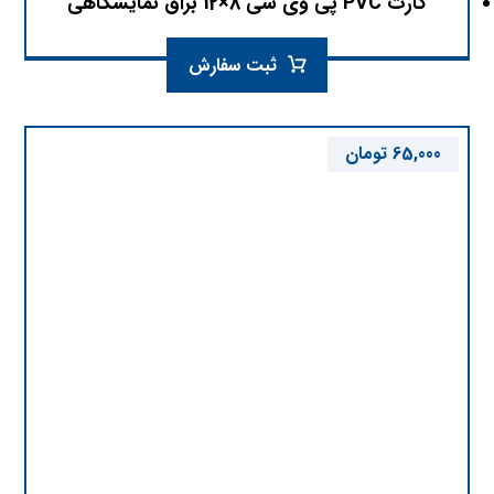
کارت PVC پی وی سی 8×12 براق نمایشگاهی
ثبت سفارش
65,000
تومان