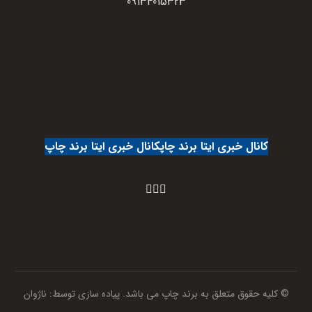
09134015323
کانال خبری ایتا برند چاپ
کانال خبری ایتا برند چاپ
© کلیه حقوق متعلق به برند چاپ می باشد. پیاده سازی توسط:
ناژوان