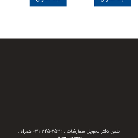
تلفن دفتر تحویل سفارشات : 34502532-031 همراه :