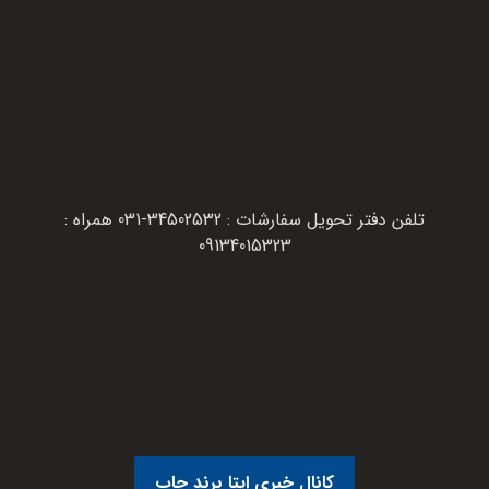
تلفن دفتر تحویل سفارشات : 34502532-031 همراه :
09134015323
کانال خبری ایتا برند چاپ