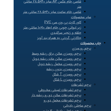
شاسی خام عکس A3 سایز 40×28.5 سانتی
متر
شاسی خام ساعت سایز ۴۰×۲۸.۵ سانتی متر
سایر محصولات
کاور کارت پی وی سی PVC
زیر لیوانی چوبی خام ابعاد 10×10 سانتی متر
حلقه و زنجیر سرکلیدی
جاکارتی گردنی به همراه بند آویز
چاپ محصولات
پرچم رو میزی
پرچم رومیزی ساتن براق ریشه وسط
پرچم رومیزی ساتن مات ریشه دوبل
پرچم رومیزی مخمل ریشه دوبل
پرچم رومیزی بدون ریشه
پرچم رومیزی T شکل
پرچم رومیزی L شکل
پرچم تشریفات
پرچم تشریفات لمینتی مخروطی
پرچم تشریفات ساتن دو رو ریشه دار
پرچم تشریفات مخمل دو رو
پرچم ساحلی بادبانی
پرچم ساحلی بادبانی ۳ متری