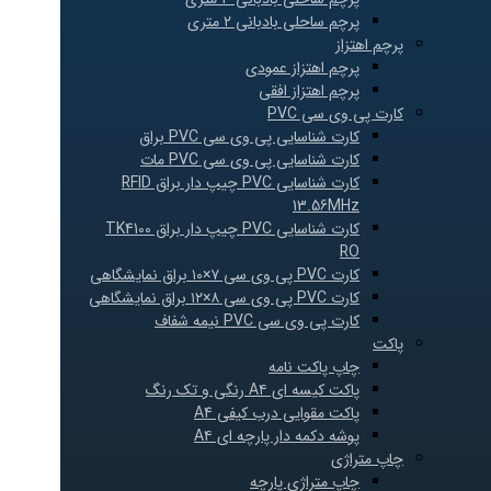
پرچم ساحلی بادبانی ۲ متری
پرچم اهتزاز
پرچم اهتزاز عمودی
پرچم اهتزاز افقی
کارت پی وی سی PVC
کارت شناسایی پی وی سی PVC براق
کارت شناسایی پی وی سی PVC مات
کارت شناسایی PVC چیپ دار براق RFID
13.56MHz
کارت شناسایی PVC چیپ دار براق TK4100
RO
کارت PVC پی وی سی ۷×۱۰ براق نمایشگاهی
کارت PVC پی وی سی ۸×۱۲ براق نمایشگاهی
کارت پی وی سی PVC نیمه شفاف
پاکت
چاپ پاکت نامه
پاکت کیسه ای A۴ رنگی و تک رنگ
پاکت مقوایی درب کیفی A4
پوشه دکمه دار پارچه ای A۴
چاپ متراژی
چاپ متراژی پارچه