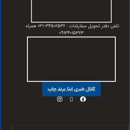
تلفن دفتر تحویل سفارشات : 34502532-031 همراه :
09134015323
کانال خبری ایتا برند چاپ