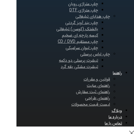
چاپ متراژی روبان
چاپ متراژی DTF
چاپ هدایای تبلیغاتی
چاپ بند آویز گردنی
بالشتک (کوسن) تبلیغاتی
کیسه پارچه ای ضخیم
چاپ مستقیم CD / DVD
چاپ لیوان سرامیکی
چاپ لباس پرسنلی
تیشرت پرسنلی دو دکمه
تیشرت مشکی یقه گرد
راهنما
قوانین و مقررات
راهنمای سایت
راهنمای ثبت سفارش
راهنمای طراحی
لیست قیمت محصولات
وبلاگ
درباره ما
تماس با ما